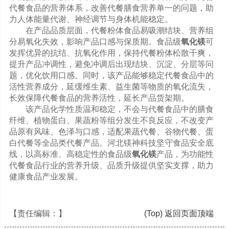
代餐食品的营养体系，改善代餐膳食营养单一的问题，助
力人体能量代谢、神经调节与身体机能稳定。
在产品品质层面，代餐粉体食品易吸潮结块、营养组
分易氧化失效，影响产品口感与保质期。食品级
氧化镁
可
发挥优异的抗结、抗氧化作用，保持代餐粉体松散干爽，
提升产品冲调性，避免冲调后出现结块、沉淀、分层等问
题，优化饮用口感。同时，该产品能够稳定代餐食品中的
活性营养成分，延缓维生素、益生菌等物质的氧化流失，
长效保障代餐食品的营养活性，延长产品货架期。
该产品化学性质温和稳定，不会与代餐食品中的膳食
纤维、植物蛋白、果蔬粉等组分发生不良反应，不改变产
品原有风味、色泽与口感，适配果蔬代餐、谷物代餐、蛋
白代餐等全品类代餐产品。河北镁神科技坚守食品安全底
线，以高标准、高稳定性的食品级
氧化镁
产品，为功能性
代餐食品行业的营养升级、品质升级提供坚实支撑，助力
健康食品产业发展。
【责任编辑：
】
(Top) 返回页面顶端